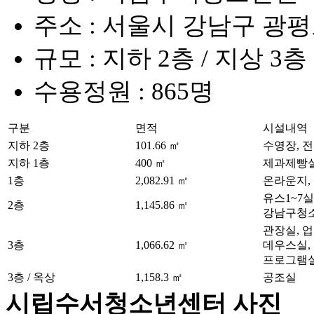
주소 : 서울시 강남구 광평로
규모 : 지하 2층 / 지상 
수용정원 : 865명
구분
면적
시설내역
지하 2층
101.66 ㎡
수영장, 전
지하 1층
400 ㎡
제과제빵실
1층
2,082.91 ㎡
온라운지,
유스1~7
2층
1,145.86 ㎡
강남구청소
관장실, 
3층
1,066.62 ㎡
데우스실,
프로그램실
3층 / 옥상
1,158.3 ㎡
공조실
시립수서청소년센터 사진